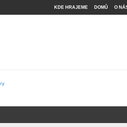
KDE HRAJEME
DOMŮ
O NÁ
ry