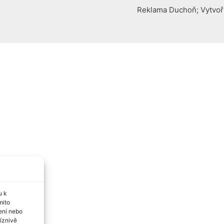
Reklama Duchoň; Vytvoři
u k
mito
ení nebo
íznivě